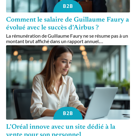
B2B
Comment le salaire de Guillaume Faury a
évolué avec le succès d’Airbus ?
La rémunération de Guillaume Faury ne se résume pas à un
montant brut affiché dans un rapport annuel.
…
B2B
L’Oréal innove avec un site dédié à la
vente pour son personnel