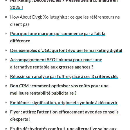
Marketing : Découvrez les 7 P essentiels à connaître en
2025 !
How About Dvgb Xoilutughiuz : ce que les référenceurs ne
disent pas
Pourquoi une marque qui commence par a fait la
différence
Des exemples d’UGC qui font évoluer le marketing digital
Accompagnement SEO linkuma pour pme : une
alternative rentable aux grosses agences ?
Réussir son analyse par l’offre grâce à ces 3 critères clés
Bon CPM : comment optimiser vos coûts pour une
meilleure rentabilité publicitaire ?
Emblème : signification, origine et symbole à découvrir
Flyer : attirez l’attention efficacement avec des conseils
d’experts !
Fruits déshydratés comfruit, une alternative saine aux