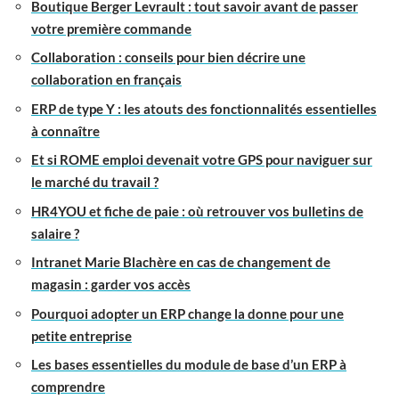
Boutique Berger Levrault : tout savoir avant de passer
votre première commande
Collaboration : conseils pour bien décrire une
collaboration en français
ERP de type Y : les atouts des fonctionnalités essentielles
à connaître
Et si ROME emploi devenait votre GPS pour naviguer sur
le marché du travail ?
HR4YOU et fiche de paie : où retrouver vos bulletins de
salaire ?
Intranet Marie Blachère en cas de changement de
magasin : garder vos accès
Pourquoi adopter un ERP change la donne pour une
petite entreprise
Les bases essentielles du module de base d’un ERP à
comprendre