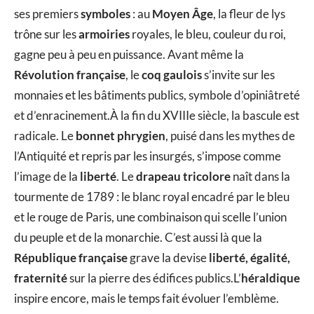
ses premiers
symboles
: au
Moyen Âge
, la fleur de lys
trône sur les
armoiries
royales, le bleu, couleur du roi,
gagne peu à peu en puissance. Avant même la
Révolution française
, le
coq gaulois
s’invite sur les
monnaies et les bâtiments publics, symbole d’opiniâtreté
et d’enracinement.À la fin du XVIIIe siècle, la bascule est
radicale. Le
bonnet phrygien
, puisé dans les mythes de
l’Antiquité et repris par les insurgés, s’impose comme
l’image de la
liberté
. Le
drapeau tricolore
naît dans la
tourmente de 1789 : le blanc royal encadré par le bleu
et le rouge de Paris, une combinaison qui scelle l’union
du peuple et de la monarchie. C’est aussi là que la
République française
grave la devise
liberté, égalité,
fraternité
sur la pierre des édifices publics.L’
héraldique
inspire encore, mais le temps fait évoluer l’emblème.